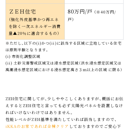
ＺＥＨ住宅
80万円/戸
（※40万円/
（強化外皮基準かつ再エネ
戸）
を除く一次エネルギー消費
量▲20％に適合するもの）
※ただし、以下の(i)かつ(ii)に該当する区域に立地している住宅
は原則半額となります。
(i) 市街化調整区域
(ii) 土砂災害警戒区域又は浸水想定区域（洪水浸水想定区域又は
高潮浸水想定区域における浸水想定高さ３ｍ以上の区域 に限る）
ZEH住宅に関してが、少しややこしくありますが、概括にお伝
えするとZEH住宅と言っても必ず太陽光パネルを設置しなけ
ればいけないわけではありません。
性能レベルがZEH基準を満たしていれば該当しますので、
iKKAのお家であれば全棟クリア
しておりますのでご安心下