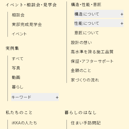
イベント・相談会・見学会
構造・性能・意匠
+
構造について
相談会
+
性能について
実邸完成見学会
意匠について
イベント
設計の想い
実例集
高水準を誇る施工品質
すべて
保証・アフターサポート
写真
金額のこと
動画
家づくりの流れ
暮らし
+
キーワード
私たちのこと
暮らしのはなし
iKKAの人たち
住まい手訪問記