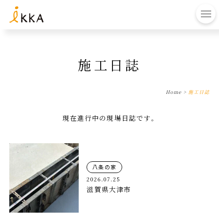
to
施工日誌
Home
>
施工日誌
現在進行中の現場日誌です。
八条の家
2026.07.25
滋賀県大津市