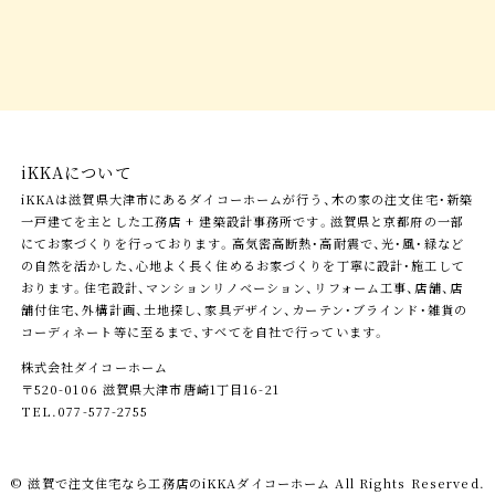
iKKAについて
iKKAは滋賀県大津市にあるダイコーホームが行う、木の家の注文住宅・新築
一戸建てを主とした工務店 + 建築設計事務所です。滋賀県と京都府の一部
にてお家づくりを行っております。高気密高断熱・高耐震で、光・風・緑など
の自然を活かした、心地よく長く住めるお家づくりを丁寧に設計・施工して
おります。住宅設計、マンションリノベーション、リフォーム工事、店舗、店
舗付住宅、外構計画、土地探し、家具デザイン、カーテン・ブラインド・雑貨の
コーディネート等に至るまで、すべてを自社で行っています。
株式会社ダイコーホーム
〒520-0106 滋賀県大津市唐崎1丁目16-21
TEL.077-577-2755
© 滋賀で注文住宅なら工務店の
iKKAダイコーホーム
All Rights Reserved.