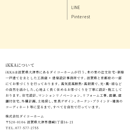
LINE
Pinterest
iKKAについて
iKKAは滋賀県大津市にあるダイコーホームが行う、木の家の注文住宅・新築
一戸建てを主とした工務店 + 建築設計事務所です。滋賀県と京都府の一部
にてお家づくりを行っております。高気密高断熱・高耐震で、光・風・緑など
の自然を活かした、心地よく長く住めるお家づくりを丁寧に設計・施工して
おります。住宅設計、マンションリノベーション、リフォーム工事、店舗、店
舗付住宅、外構計画、土地探し、家具デザイン、カーテン・ブラインド・雑貨の
コーディネート等に至るまで、すべてを自社で行っています。
株式会社ダイコーホーム
〒520-0106 滋賀県大津市唐崎1丁目16-21
TEL.077-577-2755