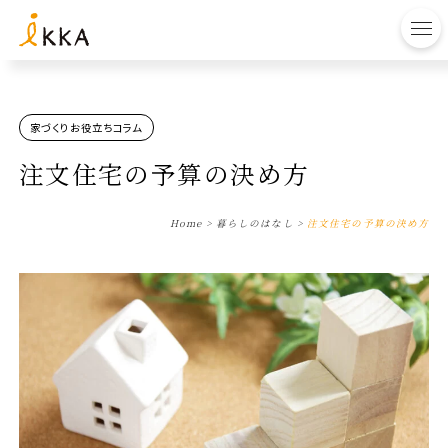
to
家づくりお役立ちコラム
注文住宅の予算の決め方
Home
>
暮らしのはなし
>
注文住宅の予算の決め方