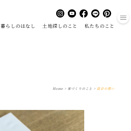
to
暮らしのはなし
土地探しのこと
私たちのこと
Home
>
家づくりのこと
>
設計の想い