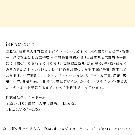
iKKAについて
iKKAは滋賀県大津市にあるダイコーホームが行う、木の家の注文住宅・新築
一戸建てを主とした工務店 + 建築設計事務所です。滋賀県と京都府の一部
にてお家づくりを行っております。高気密高断熱・高耐震で、光・風・緑など
の自然を活かした、心地よく長く住めるお家づくりを丁寧に設計・施工して
おります。住宅設計、マンションリノベーション、リフォーム工事、店舗、店
舗付住宅、外構計画、土地探し、家具デザイン、カーテン・ブラインド・雑貨の
コーディネート等に至るまで、すべてを自社で行っています。
株式会社ダイコーホーム
〒520-0106 滋賀県大津市唐崎1丁目16-21
TEL.077-577-2755
© 滋賀で注文住宅なら工務店の
iKKAダイコーホーム
All Rights Reserved.