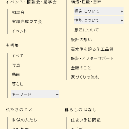
イベント・相談会・見学会
構造・性能・意匠
+
構造について
相談会
+
性能について
実邸完成見学会
意匠について
イベント
設計の想い
実例集
高水準を誇る施工品質
すべて
保証・アフターサポート
写真
金額のこと
動画
家づくりの流れ
暮らし
+
キーワード
私たちのこと
暮らしのはなし
iKKAの人たち
住まい手訪問記