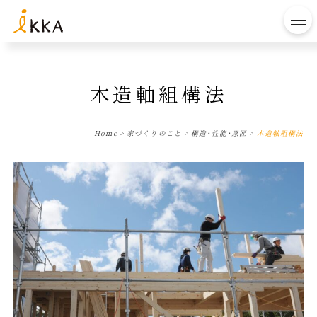
to
木造軸組構法
Home
>
家づくりのこと
>
構造・性能・意匠
>
木造軸組構法