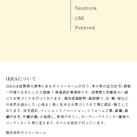
Facebook
LINE
Pinterest
iKKAについて
iKKAは滋賀県大津市にあるダイコーホームが行う、木の家の注文住宅・新築
一戸建てを主とした工務店 + 建築設計事務所です。滋賀県と京都府の一部
にてお家づくりを行っております。高気密高断熱・高耐震で、光・風・緑など
の自然を活かした、心地よく長く住めるお家づくりを丁寧に設計・施工して
おります。住宅設計、マンションリノベーション、リフォーム工事、店舗、店
舗付住宅、外構計画、土地探し、家具デザイン、カーテン・ブラインド・雑貨の
コーディネート等に至るまで、すべてを自社で行っています。
株式会社ダイコーホーム