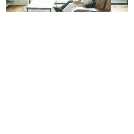
「琵琶湖の眺望をたのしめる家」iKKA Concept
House
相談会
iKKA事務所/㈱ダイコーホーム 滋賀県大津市唐崎1丁目16-21
イベント・相談会・見学会をもっと見る