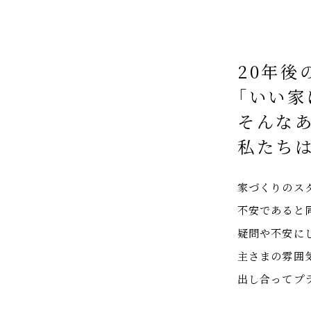
20年後
「いい家
そんな
私たち
家づくりのス
不安であると
疑問や不安に
主さまの雰囲
出し合ってプ