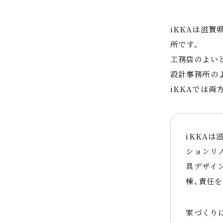
iKKAは滋
所です。
工務店のよい
設計事務所の
iKKAでは
iKKA
ションリ
具デザイ
棟、責任
家づくり