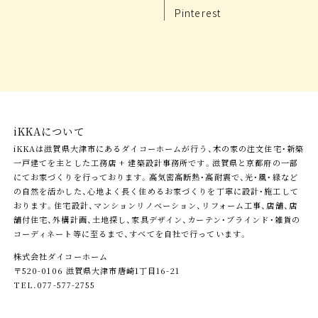
Pinterest
iKKAについて
iKKAは滋賀県大津市にあるダイコーホームが行う、木の家の注文住宅・新築
一戸建てを主とした工務店 + 建築設計事務所です。滋賀県と京都府の一部
にてお家づくりを行っております。高気密高断熱・高耐震で、光・風・緑など
の自然を活かした、心地よく長く住めるお家づくりを丁寧に設計・施工して
おります。住宅設計、マンションリノベーション、リフォーム工事、店舗、店
舗付住宅、外構計画、土地探し、家具デザイン、カーテン・ブラインド・雑貨の
コーディネート等に至るまで、すべてを自社で行っています。
株式会社ダイコーホーム
〒520-0106 滋賀県大津市唐崎1丁目16-21
TEL.077-577-2755