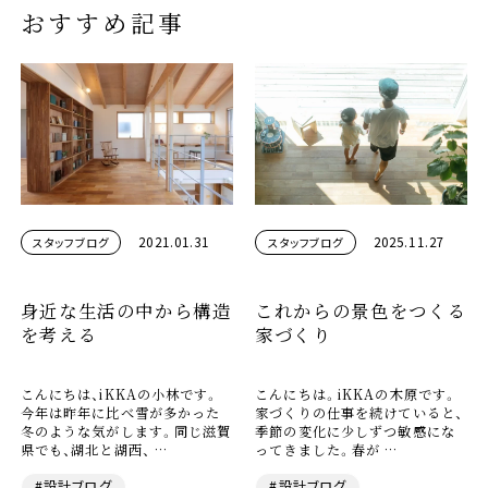
おすすめ記事
2021.01.31
2025.11.27
スタッフブログ
スタッフブログ
身近な生活の中から構造
これからの景色をつくる
を考える
家づくり
こんにちは、iKKAの小林です。
こんにちは。iKKAの木原です。
今年は昨年に比べ雪が多かった
家づくりの仕事を続けていると、
冬のような気がします。同じ滋賀
季節の変化に少しずつ敏感にな
県でも、湖北と湖西、 …
ってきました。春が …
#設計ブログ
#設計ブログ