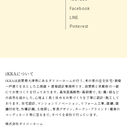
Facebook
LINE
Pinterest
iKKAについて
iKKAは滋賀県大津市にあるダイコーホームが行う、木の家の注文住宅・新築
一戸建てを主とした工務店 + 建築設計事務所です。滋賀県と京都府の一部
にてお家づくりを行っております。高気密高断熱・高耐震で、光・風・緑など
の自然を活かした、心地よく長く住めるお家づくりを丁寧に設計・施工して
おります。住宅設計、マンションリノベーション、リフォーム工事、店舗、店
舗付住宅、外構計画、土地探し、家具デザイン、カーテン・ブラインド・雑貨の
コーディネート等に至るまで、すべてを自社で行っています。
株式会社ダイコーホーム