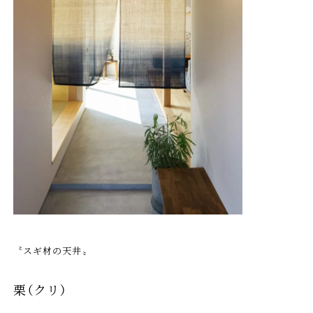
〝スギ材の天井〟
栗（クリ）