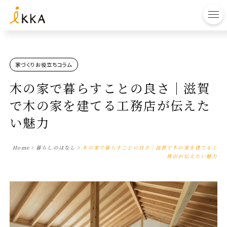
to
家づくりお役立ちコラム
木の家で暮らすことの良さ｜滋賀
で木の家を建てる工務店が伝えた
い魅力
Home
>
暮らしのはなし
>
木の家で暮らすことの良さ｜滋賀で木の家を建てる工
務店が伝えたい魅力