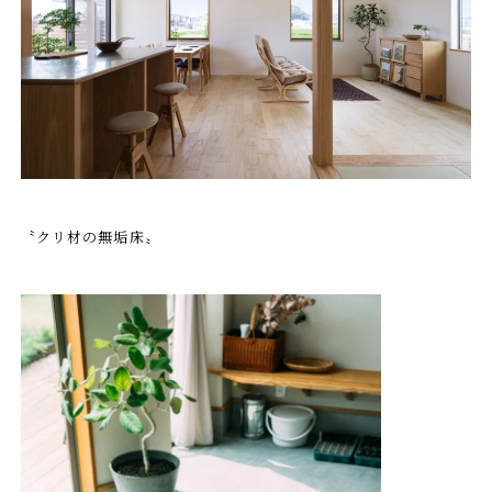
〝クリ材の無垢床〟