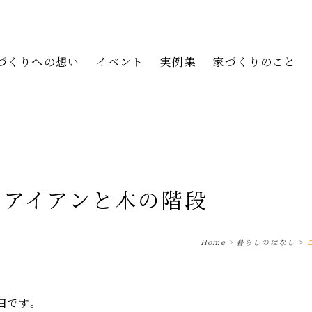
づくりへの想い
イベント
実例集
家づくりのこと
のアイアンと木の階段
Home
>
暮らしのはなし
>
田です。