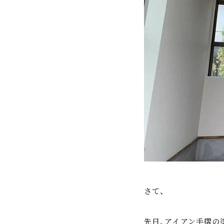
さて、
先日、アイアン手摺の