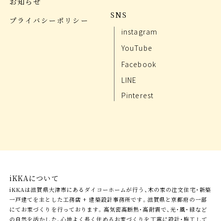
お知らせ
SNS
プライバシーポリシー
instagram
YouTube
Facebook
LINE
Pinterest
iKKAについて
iKKAは滋賀県大津市にあるダイコーホームが行う、木の家の注文住宅・新築
一戸建てを主とした工務店 + 建築設計事務所です。滋賀県と京都府の一部
にてお家づくりを行っております。高気密高断熱・高耐震で、光・風・緑など
の自然を活かした、心地よく長く住めるお家づくりを丁寧に設計・施工して