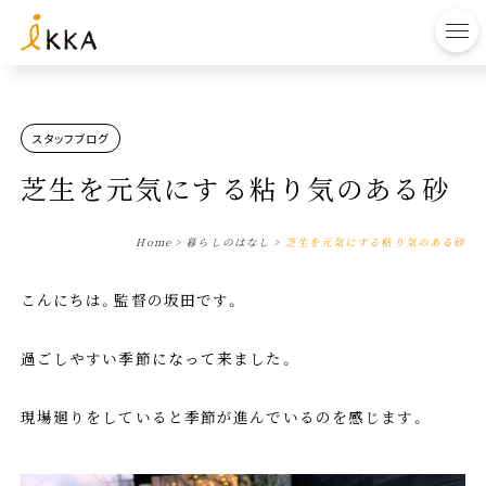
to
スタッフブログ
芝生を元気にする粘り気のある砂
Home
>
暮らしのはなし
>
芝生を元気にする粘り気のある砂
こんにちは。監督の坂田です。
過ごしやすい季節になって来ました。
現場廻りをしていると季節が進んでいるのを感じます。