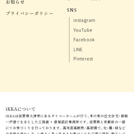
お知らせ
SNS
プライバシーポリシー
instagram
YouTube
Facebook
LINE
Pinterest
iKKAについて
iKKAは滋賀県大津市にあるダイコーホームが行う、木の家の注文住宅・新築
一戸建てを主とした工務店 + 建築設計事務所です。滋賀県と京都府の一部
にてお家づくりを行っております。高気密高断熱・高耐震で、光・風・緑など
の自然を活かした、心地よく長く住めるお家づくりを丁寧に設計・施工して