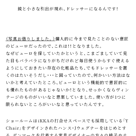
鏡と小さな引出が現れ、ドレッサーになるんです！
（写真お借りしました。）
個人的に今まで見たことのない意匠
のビューロだったので、これは！！となりました。
なぜビューロを探していたかというと、こまごましていて見
た目もバラバラになりがちだけれど毎日使うからすぐ使える
ようにしておきたい存在の化粧品たち、でもドレッサーを置
くのはたいそうだし・・・と困っていたので、何かいい方法はな
いかと考えていたところ、ビューロという機能的で意匠的に
も優れたものがあるじゃないか！となり、せっかくならヴィン
テージのものがいいなと思案していました。使い方が1つに
限られないところがいいなと思っていたんです。
ショールームはiKKAの打合せスペースでも採用している「Y
Chair」をデザインされたハンス・Jウェグナーをはじめとす
る、デンマークを代表する家具デザイナーの方々の椅子やテ