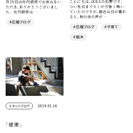
こんにちは、iKKAの松野です。
月30日は社内研修でお休みをい
つい先日までセミが力強く鳴い
ただき、ありがとうございまし
ていたのですが、最近は日が暮れ
た。 社内研修は …
ると、秋の虫の声が …
#広報ブログ
#広報ブログ
#子育て
#庭木
2019.01.16
スタッフブログ
「健康」