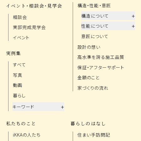
イベント・相談会・見学会
構造・性能・意匠
+
構造について
相談会
+
性能について
実邸完成見学会
意匠について
イベント
設計の想い
実例集
高水準を誇る施工品質
すべて
保証・アフターサポート
写真
金額のこと
動画
家づくりの流れ
暮らし
+
キーワード
私たちのこと
暮らしのはなし
iKKAの人たち
住まい手訪問記