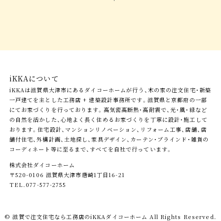
iKKAについて
iKKAは滋賀県大津市にあるダイコーホームが行う、木の家の注文住宅・新築
一戸建てを主とした工務店 + 建築設計事務所です。滋賀県と京都府の一部
にてお家づくりを行っております。高気密高断熱・高耐震で、光・風・緑など
の自然を活かした、心地よく長く住めるお家づくりを丁寧に設計・施工して
おります。住宅設計、マンションリノベーション、リフォーム工事、店舗、店
舗付住宅、外構計画、土地探し、家具デザイン、カーテン・ブラインド・雑貨の
コーディネート等に至るまで、すべてを自社で行っています。
株式会社ダイコーホーム
〒520-0106 滋賀県大津市唐崎1丁目16-21
TEL.077-577-2755
© 滋賀で注文住宅なら工務店の
iKKAダイコーホーム
All Rights Reserved.