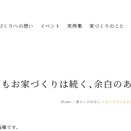
づくりへの想い
イベント
実例集
家づくりのこと
らもお家づくりは続く、余白の
Home
>
暮らしのはなし
>
住んでからもお
髙橋です。