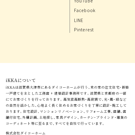
YouTube
Facebook
LINE
Pinterest
iKKAについて
iKKAは滋賀県大津市にあるダイコーホームが行う、木の家の注文住宅・新築
一戸建てを主とした工務店 + 建築設計事務所です。滋賀県と京都府の一部
にてお家づくりを行っております。高気密高断熱・高耐震で、光・風・緑など
の自然を活かした、心地よく長く住めるお家づくりを丁寧に設計・施工して
おります。住宅設計、マンションリノベーション、リフォーム工事、店舗、店
舗付住宅、外構計画、土地探し、家具デザイン、カーテン・ブラインド・雑貨の
コーディネート等に至るまで、すべてを自社で行っています。
株式会社ダイコーホーム