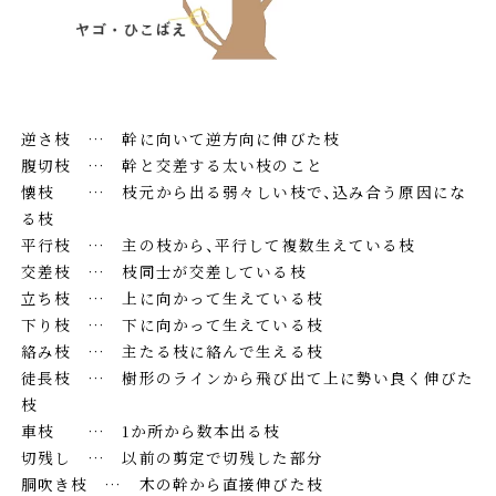
逆さ枝 … 幹に向いて逆方向に伸びた枝
腹切枝 … 幹と交差する太い枝のこと
懐枝 … 枝元から出る弱々しい枝で、込み合う原因にな
る枝
平行枝 … 主の枝から、平行して複数生えている枝
交差枝 … 枝同士が交差している枝
立ち枝 … 上に向かって生えている枝
下り枝 … 下に向かって生えている枝
絡み枝 … 主たる枝に絡んで生える枝
徒長枝 … 樹形のラインから飛び出て上に勢い良く伸びた
枝
車枝 … 1か所から数本出る枝
切残し … 以前の剪定で切残した部分
胴吹き枝 … 木の幹から直接伸びた枝