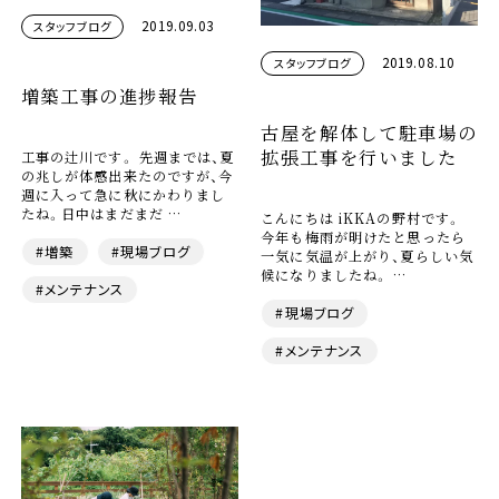
2019.09.03
スタッフブログ
2019.08.10
スタッフブログ
増築工事の進捗報告
古屋を解体して駐車場の
拡張工事を行いました
工事の辻川です。 先週までは、夏
の兆しが体感出来たのですが、今
週に入って急に秋にかわりまし
たね。日中はまだまだ …
こんにちは iKKAの野村です。
今年も梅雨が明けたと思ったら
#増築
#現場ブログ
一気に気温が上がり、夏らしい気
候になりましたね。 …
#メンテナンス
#現場ブログ
#メンテナンス