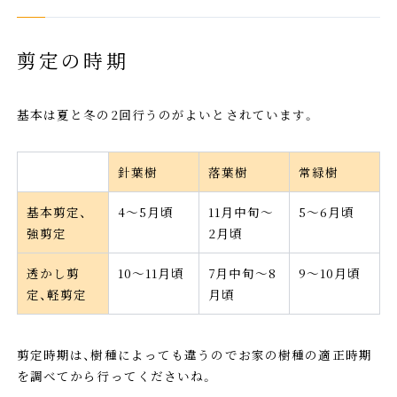
剪定の時期
基本は夏と冬の2回行うのがよいとされています。
針葉樹
落葉樹
常緑樹
基本剪定、
4～5月頃
11月中旬～
5～6月頃
強剪定
2月頃
透かし剪
10～11月頃
7月中旬～8
9～10月頃
定、軽剪定
月頃
剪定時期は、樹種によっても違うのでお家の樹種の適正時期
を調べてから行ってくださいね。