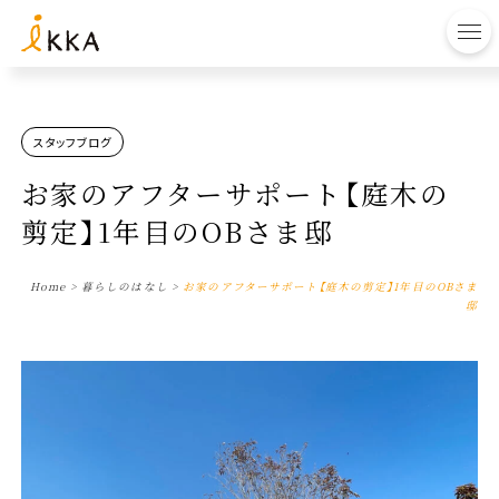
to
スタッフブログ
お家のアフターサポート【庭木の
剪定】1年目のOBさま邸
Home
>
暮らしのはなし
>
お家のアフターサポート【庭木の剪定】1年目のOBさま
邸