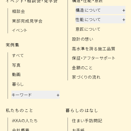
イベント・相談会・見学会
構造・性能・意匠
+
構造について
相談会
+
性能について
実邸完成見学会
意匠について
イベント
設計の想い
実例集
高水準を誇る施工品質
すべて
保証・アフターサポート
写真
金額のこと
動画
家づくりの流れ
暮らし
+
キーワード
私たちのこと
暮らしのはなし
iKKAの人たち
住まい手訪問記
会社概要
お手紙