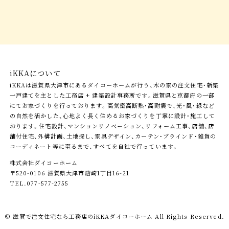
iKKAについて
iKKAは滋賀県大津市にあるダイコーホームが行う、木の家の注文住宅・新築
一戸建てを主とした工務店 + 建築設計事務所です。滋賀県と京都府の一部
にてお家づくりを行っております。高気密高断熱・高耐震で、光・風・緑など
の自然を活かした、心地よく長く住めるお家づくりを丁寧に設計・施工して
おります。住宅設計、マンションリノベーション、リフォーム工事、店舗、店
舗付住宅、外構計画、土地探し、家具デザイン、カーテン・ブラインド・雑貨の
コーディネート等に至るまで、すべてを自社で行っています。
株式会社ダイコーホーム
〒520-0106 滋賀県大津市唐崎1丁目16-21
TEL.077-577-2755
© 滋賀で注文住宅なら工務店の
iKKAダイコーホーム
All Rights Reserved.