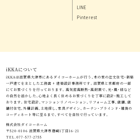
LINE
Pinterest
iKKAについて
iKKAは滋賀県大津市にあるダイコーホームが行う、木の家の注文住宅・新築
一戸建てを主とした工務店 + 建築設計事務所です。滋賀県と京都府の一部
にてお家づくりを行っております。高気密高断熱・高耐震で、光・風・緑など
の自然を活かした、心地よく長く住めるお家づくりを丁寧に設計・施工して
おります。住宅設計、マンションリノベーション、リフォーム工事、店舗、店
舗付住宅、外構計画、土地探し、家具デザイン、カーテン・ブラインド・雑貨の
コーディネート等に至るまで、すべてを自社で行っています。
株式会社ダイコーホーム
〒520-0106 滋賀県大津市唐崎1丁目16-21
TEL.077-577-2755