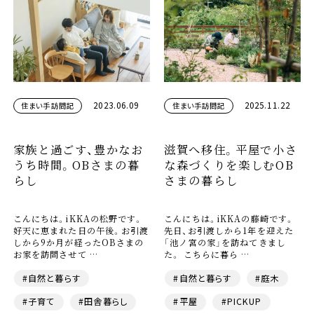
2023.06.09
2025.11.22
住まい手訪問記
住まい手訪問記
家族と過ごす、豊かなお
滋賀へ移住。平屋で小さ
うち時間。OBさまの暮
な森づくりを楽しむOB
らし
さまの暮らし
こんにちは。iKKAの松野です。
こんにちは。iKKAの藤崎です。
好天に恵まれた日の午後。お引渡
先日、お引渡しから1年を迎えた
しから9か月が経ったOBさまの
「池ノ宮の家」を訪ねてきまし
お家を訪問させて …
た。 こちらに暮ら …
#自然と暮らす
#自然と暮らす
#庭木
#子育て
#田舎暮らし
#平屋
#PICKUP