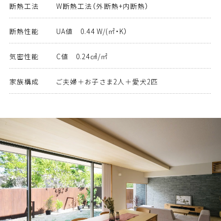
断熱工法
W断熱工法（外断熱+内断熱）
断熱性能
UA値 0.44 W/(㎡・K）
気密性能
C値 0.24㎠/㎡
家族構成
ご夫婦＋お子さま2人＋愛犬2匹