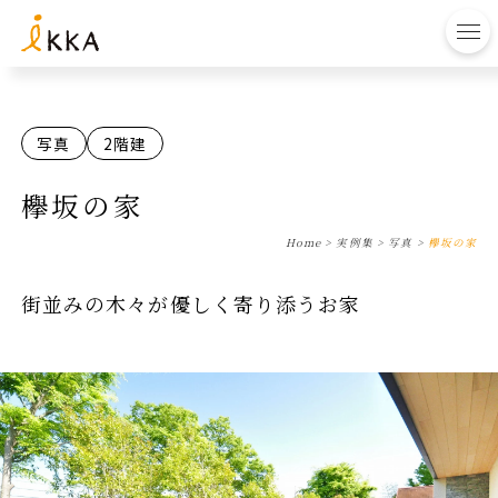
to
写真
2階建
欅坂の家
Home
>
実例集
>
写真
>
欅坂の家
街並みの木々が優しく寄り添うお家