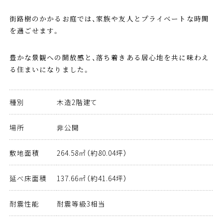
街路樹のかかるお庭では、家族や友人とプライベートな時間
を過ごせます。
豊かな景観への開放感と、落ち着きある居心地を共に味わえ
る住まいになりました。
種別
木造2階建て
場所
非公開
敷地面積
264.58㎡（約80.04坪）
延べ床面積
137.66㎡（約41.64坪）
耐震性能
耐震等級3相当