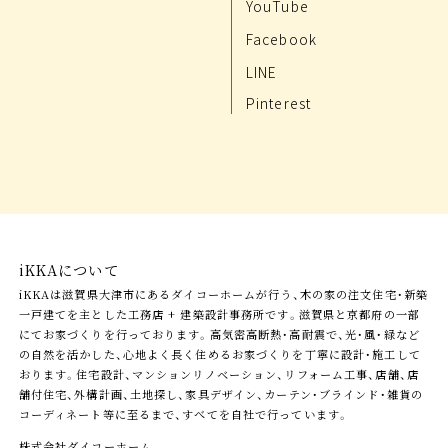
YouTube
Facebook
LINE
Pinterest
iKKAについて
iKKAは滋賀県大津市にあるダイコーホームが行う、木の家の注文住宅・新築
一戸建てを主とした工務店 + 建築設計事務所です。滋賀県と京都府の一部
にてお家づくりを行っております。高気密高断熱・高耐震で、光・風・緑など
の自然を活かした、心地よく長く住めるお家づくりを丁寧に設計・施工して
おります。住宅設計、マンションリノベーション、リフォーム工事、店舗、店
舗付住宅、外構計画、土地探し、家具デザイン、カーテン・ブラインド・雑貨の
コーディネート等に至るまで、すべてを自社で行っています。
株式会社ダイコーホーム