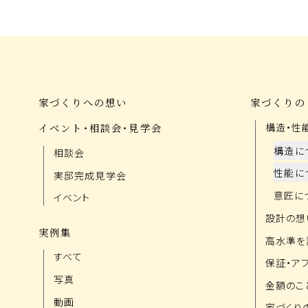
家づくりへの想い
家づくりの
イベント・相談会・見学会
構造・性
構造に
相談会
性能に
実邸完成見学会
意匠に
イベント
設計の想
実例集
高水準を
すべて
保証・ア
写真
金額のこ
動画
家づくり