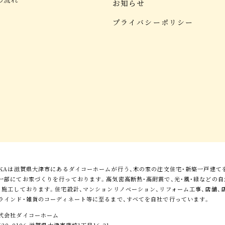
お知らせ
プライバシーポリシー
KKAは滋賀県大津市にあるダイコーホームが行う、木の家の注文住宅・新築一戸建て
一部にてお家づくりを行っております。高気密高断熱・高耐震で、光・風・緑などの
・施工しております。住宅設計、マンションリノベーション、リフォーム工事、店舗、店
ラインド・雑貨のコーディネート等に至るまで、すべてを自社で行っています。
式会社ダイコーホーム
520-0106 滋賀県大津市唐崎1丁目16-21