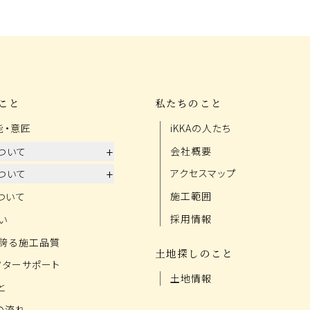
こと
私たちのこと
能・意匠
iKKAの人たち
+
会社概要
ついて
+
アクセスマップ
ついて
施工範囲
ついて
採用情報
い
誇る施工品質
土地探しのこと
フターサポート
土地情報
と
の流れ