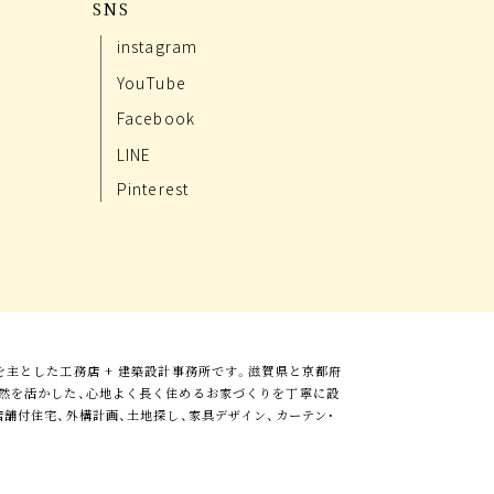
SNS
instagram
YouTube
Facebook
LINE
Pinterest
を主とした工務店 + 建築設計事務所です。滋賀県と京都府
自然を活かした、心地よく長く住めるお家づくりを丁寧に設
舗付住宅、外構計画、土地探し、家具デザイン、カーテン・