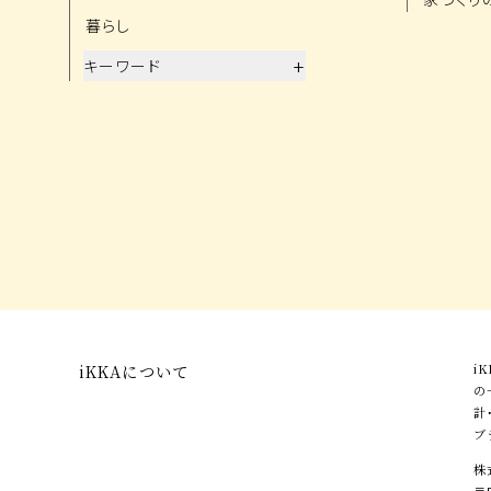
暮らし
+
キーワード
iKKAについて
i
の
計
ブ
株
〒