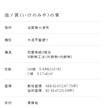
池ノ宮（いけのみや）の家
場所
滋賀県大津市
種別
木造平屋建て
構造
耐震等級3相当
W断熱工法（外断熱+内断熱）
性能
UA値 0.44W/(㎡・K）
C値 0.17㎠/㎡
面積
敷地面積 488.42㎡（147.75坪）
延床面積 82.93㎡（25.09坪）
床材
栗無垢