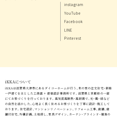
instagram
YouTube
Facebook
LINE
Pinterest
iKKAについて
iKKAは滋賀県大津市にあるダイコーホームが行う、木の家の注文住宅・新築
一戸建てを主とした工務店 + 建築設計事務所です。滋賀県と京都府の一部
にてお家づくりを行っております。高気密高断熱・高耐震で、光・風・緑など
の自然を活かした、心地よく長く住めるお家づくりを丁寧に設計・施工して
おります。住宅設計、マンションリノベーション、リフォーム工事、店舗、店
舗付住宅、外構計画、土地探し、家具デザイン、カーテン・ブラインド・雑貨の