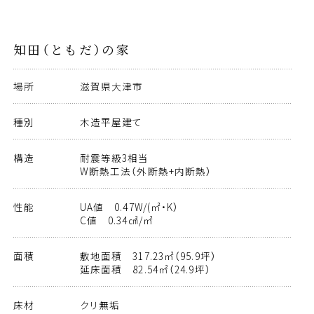
知田（ともだ）の家
場所
滋賀県大津市
種別
木造平屋建て
構造
耐震等級3相当
W断熱工法（外断熱+内断熱）
性能
UA値 0.47W/(㎡・K）
C値 0.34㎠/㎡
面積
敷地面積 317.23㎡（95.9坪）
延床面積 82.54㎡（24.9坪）
床材
クリ無垢