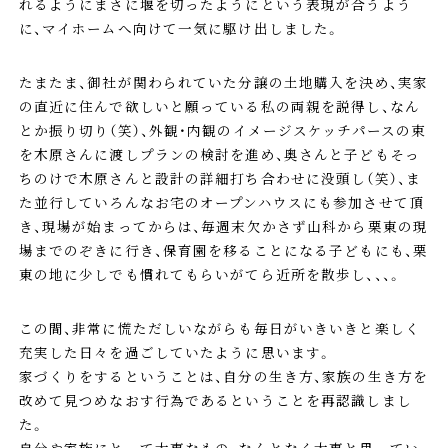
れるようにまさに堰を切ったようにという表現が合うよう
に、マイホームへ向けて一気に駆け出しました。
たまたま、御社が関わられていた分譲の土地購入を決め、実家
の直近に住んで欲しいと願っている私の両親を説得し、なん
とか振り切り（笑）、外観・内観のイメージスケッチパースの束
を木原さんに渡しプランの検討を進め、奥さんと子どもそっ
ちのけで木原さんと設計の詳細打ち合わせに没頭し（笑）、ま
た並行していろんなお宅のオープンハウスにも参加させて頂
き、現場が始まってからは、毎週末欠かさず山科から栗東の現
場までのぞきに行き、保育園を移ることになる子どもにも、栗
東の地に少しでも慣れてもらいがてら近所を散歩し、、、。
この間、非常に慌ただしいながらも毎日がいきいきと楽しく
充実した日々を過ごしていたように思います。
家づくりをするということは、自分の生き方、家族の生き方を
改めて見つめなおす行為であるということを再認識しまし
た。
自分や家族にとって大事なもの、なんとなく大事と思ってい