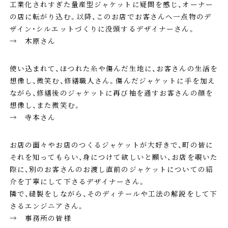
工業化されすぎた量産型ジャケットに疑問を感じ、オーナー
の店に転がり込む。以降、このお店でお客さんへ一点物のデ
ザイン・シルエットづくりに没頭するデザイナーさん。
→ 木原さん
使い込まれて、ほつれた糸や傷んだ生地に、お客さんの生活を
想像し、微笑む、修繕職人さん。傷んだジャケットに手を加え
ながら、修繕後のジャケットに再び袖を通すお客さんの顔を
想像し、また微笑む。
→ 寺本さん
お店の面々やお店のつくるジャケットが大好きで、町の皆に
それを知ってもらい、身につけて欲しいと願い、お店を覗いた
際に、別のお客さんのお渡し直前のジャケットについての紹
介を丁寧にして下さるデザイナーさん。
隣で、縫製をしながら、そのディテールや工法の解説をして下
さるエンジニアさん。
→ 事務所の皆様