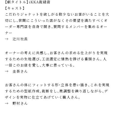
【劇タイトル】iKKA裁縫店
【キャスト】
こだわりジャケットを欲しがる数少ないお客がいることを大
切にし、世間にこういった店がなくその要望を満たすべくオ
ーダー専門店を自身で開き、賛同するメンバーを集めるオー
ナー
→ 辻川社長
オーナーの考えに共感し、お客さんの求める仕上がりを実現
するための生地選び、工法選定に情熱を捧げる番頭さん。人
一倍このお店を愛し、大事に思っている。
→ 圭吾さん
お客さんの体にフィットする形・立体を思い描き、これを実現
するための型紙作成、裁断をし、微調整を繰り返しながら、デ
ザインを実物に仕立てあげていく職人さん。
→ 野村さん