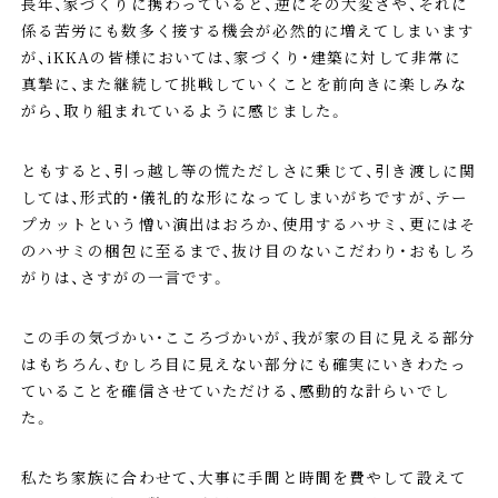
長年、家づくりに携わっていると、逆にその大変さや、それに
係る苦労にも数多く接する機会が必然的に増えてしまいます
が、iKKAの皆様においては、家づくり・建築に対して非常に
真摯に、また継続して挑戦していくことを前向きに楽しみな
がら、取り組まれているように感じました。
ともすると、引っ越し等の慌ただしさに乗じて、引き渡しに関
しては、形式的・儀礼的な形になってしまいがちですが、テー
プカットという憎い演出はおろか、使用するハサミ、更にはそ
のハサミの梱包に至るまで、抜け目のないこだわり・おもしろ
がりは、さすがの一言です。
この手の気づかい・こころづかいが、我が家の目に見える部分
はもちろん、むしろ目に見えない部分にも確実にいきわたっ
ていることを確信させていただける、感動的な計らいでし
た。
私たち家族に合わせて、大事に手間と時間を費やして設えて