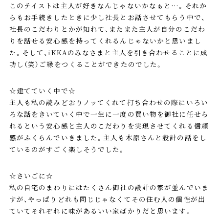
このテイストは主人が好きなんじゃないかなぁと…。それか
らもお手続きしたときに少し社長とお話させてもらう中で、
社長のこだわりとかが知れて、またまた主人が自分のこだわ
りを話せる安心感を持ってくれるんじゃないかと思いまし
た。そして、iKKAのみなさまと主人を引き合わせることに成
功し（笑）ご縁をつくることができたのでした。
☆建てていく中で☆
主人も私の読みどおりノッてくれて打ち合わせの際にいろい
ろな話をきいていく中で一生に一度の買い物を御社に任せら
れるという安心感と主人のこだわりを実現させてくれる信頼
感がふくらんでいきました。主人も木原さんと設計の話をし
ているのがすごく楽しそうでした。
☆さいごに☆
私の自宅のまわりにはたくさん御社の設計の家が並んでいま
すが、やっぱりどれも同じじゃなくてその住む人の個性が出
ていてそれぞれに味があるいい家ばかりだと思います。