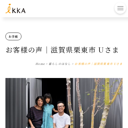
to
お手紙
お客様の声｜滋賀県栗東市 Uさま
Home
>
暮らしのはなし
>
お客様の声｜滋賀県栗東市 Uさま