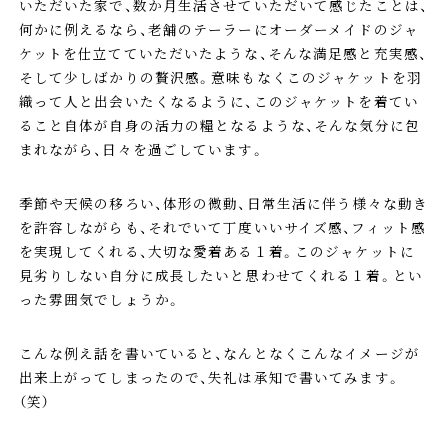
いただいた家で、数か月生活させていただいて感じたことは、
何かに例えるなら、老舗のテーラーにオーダーメイドのジャ
ケットを仕立てていただいたような、そんな満足感と充実感、
そして少しばかりの贅沢感。意味もなくこのジャケットを羽
織って人と出会いたくなるように、このジャケットを着てい
ること自体が自身の活力の糧となるような、そんな気分に包
まれながら、日々を過ごしています。
季節や天候の移ろい、体形の微動、日常生活に伴う様々な動き
を許容しながらも、それでいて丁度いいサイズ感、フィット感
を実現してくれる、大切な愛着ある１着。このジャケットに
見劣りしない自分に成長したいと思わせてくれる１着。とい
った雰囲気でしょうか。
こんな例え話を書いていると、なんとなくこんなイメージが
出来上がってしまったので、失礼は承知で書いてみます。
（笑）