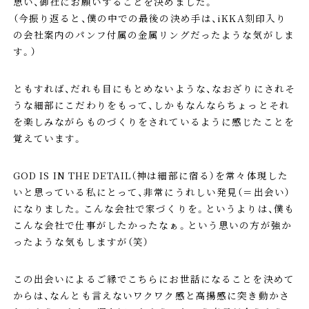
思い、御社にお願いすることを決めました。
（今振り返ると、僕の中での最後の決め手は、iKKA刻印入り
の会社案内のパンフ付属の金属リングだったような気がしま
す。）
ともすれば、だれも目にもとめないような、なおざりにされそ
うな細部にこだわりをもって、しかもなんならちょっとそれ
を楽しみながらものづくりをされているように感じたことを
覚えています。
GOD IS IN THE DETAIL（神は細部に宿る）を常々体現した
いと思っている私にとって、非常にうれしい発見（＝出会い）
になりました。こんな会社で家づくりを。というよりは、僕も
こんな会社で仕事がしたかったなぁ。という思いの方が強か
ったような気もしますが（笑）
この出会いによるご縁でこちらにお世話になることを決めて
からは、なんとも言えないワクワク感と高揚感に突き動かさ