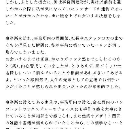
しかし、ふとした機会に、御社事務所建物が、実は以前前を通
りかかった際に私が気になっていたファサードの建物であっ
たことが分かったため、重い腰を上げお会いする決意をしま
した。
事務所を訪れ、事務所内の雰囲気、社長やスタッフの方の出で
立ちを拝見した瞬間に、私が事前に築いていたバリアが消し
飛んでしまいました。
お会いするまでは正直、かなりガッツク感じでこられるのか
と（笑）、内心警戒していましたが、とりあえず、家づくりや土
地探しについて悩んでいることや相談があればきいてあげる
よ。といった雰囲気で、人生の先輩としての立場でお相手い
ただけたことが感じられた出会いだったのが印象的でした。
事務所に設えてある家具や、事務所内の設え、会社案内のパン
フレットのテクスチャーのチョイスにも手作り感を大事にさ
れていることが細部まで感じられ、また建築やデザイン関係
の雑誌や書籍が備えられていたことから、この相手なら・・・と