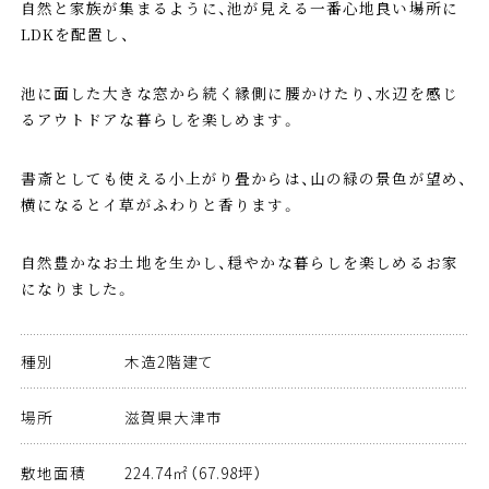
自然と家族が集まるように、池が見える一番心地良い場所に
LDKを配置し、
池に面した大きな窓から続く縁側に腰かけたり、水辺を感じ
るアウトドアな暮らしを楽しめます。
書斎としても使える小上がり畳からは、山の緑の景色が望め、
横になるとイ草がふわりと香ります。
自然豊かなお土地を生かし、穏やかな暮らしを楽しめるお家
になりました。
種別
木造2階建て
場所
滋賀県大津市
敷地面積
224.74㎡（67.98坪）