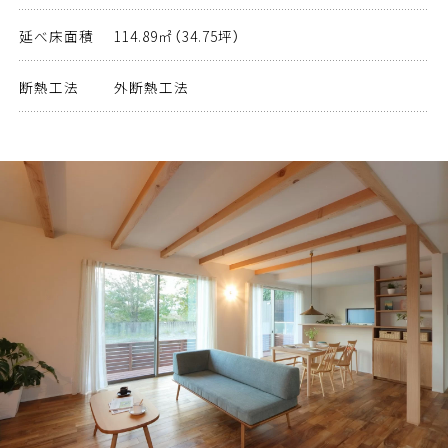
延べ床面積
114.89㎡（34.75坪）
断熱工法
外断熱工法