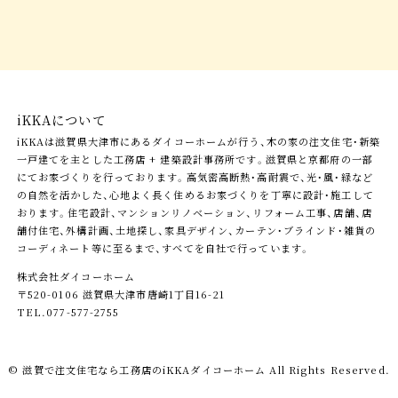
iKKAについて
iKKAは滋賀県大津市にあるダイコーホームが行う、木の家の注文住宅・新築
一戸建てを主とした工務店 + 建築設計事務所です。滋賀県と京都府の一部
にてお家づくりを行っております。高気密高断熱・高耐震で、光・風・緑など
の自然を活かした、心地よく長く住めるお家づくりを丁寧に設計・施工して
おります。住宅設計、マンションリノベーション、リフォーム工事、店舗、店
舗付住宅、外構計画、土地探し、家具デザイン、カーテン・ブラインド・雑貨の
コーディネート等に至るまで、すべてを自社で行っています。
株式会社ダイコーホーム
〒520-0106 滋賀県大津市唐崎1丁目16-21
TEL.077-577-2755
© 滋賀で注文住宅なら工務店の
iKKAダイコーホーム
All Rights Reserved.