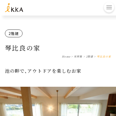
to
2階建
琴比良の家
Home
>
実例集
>
2階建
>
琴比良の家
池の畔で、アウトドアを楽しむお家