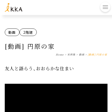
to
動画
2階建
[動画] 円原の家
Home
>
実例集
>
動画
>
[動画] 円原の家
友人と語らう、おおらかな住まい