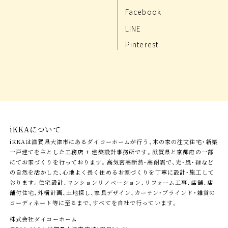
Facebook
LINE
Pinterest
iKKAについて
iKKAは滋賀県大津市にあるダイコーホームが行う、木の家の注文住宅・新築
一戸建てを主とした工務店 + 建築設計事務所です。滋賀県と京都府の一部
にてお家づくりを行っております。高気密高断熱・高耐震で、光・風・緑など
の自然を活かした、心地よく長く住めるお家づくりを丁寧に設計・施工して
おります。住宅設計、マンションリノベーション、リフォーム工事、店舗、店
舗付住宅、外構計画、土地探し、家具デザイン、カーテン・ブラインド・雑貨の
コーディネート等に至るまで、すべてを自社で行っています。
株式会社ダイコーホーム