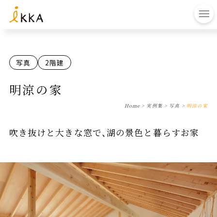
to
写真
2階建
明涼の家
Home
>
実例集
>
写真
>
明涼の家
吹き抜けと大きな窓で、湖の景色と暮らすお家