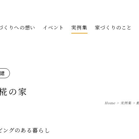
づくりへの想い
イベント
実例集
家づくりのこと
階建
 椛の家
Home
>
実例集
>
ビングのある暮らし