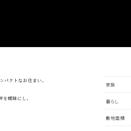
コンパクトなお住まい。
家族
界を曖昧にし、
暮らし
敷地面積