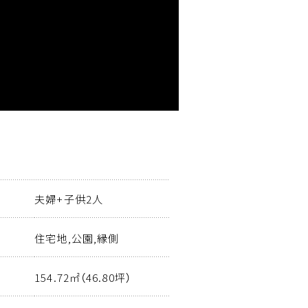
夫婦+子供2人
住宅地,公園,縁側
154.72㎡（46.80坪）