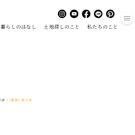
to
暮らしのはなし
土地探しのこと
私たちのこと
動画
>
[動画] 椛の家