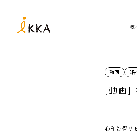
家
動画
2
[動画]
心和む畳リ