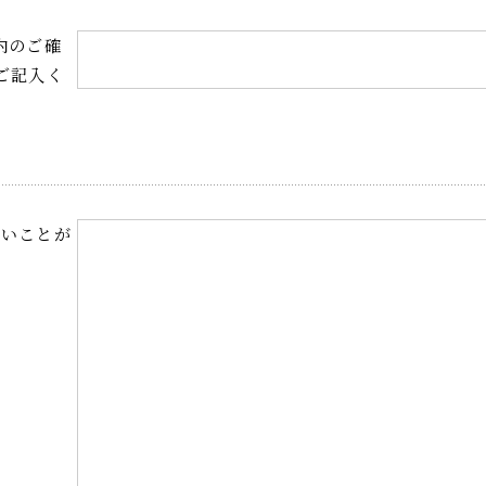
内のご確
ご記入く
たいことが
い