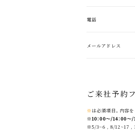
電話
メールアドレス
ご来社予約
※
は必須項目。内容を
※
10：00～/14：00～/
※5/3~6 , 8/12~