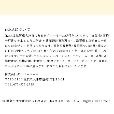
iKKAについて
iKKAは滋賀県大津市にあるダイコーホームが行う、木の家の注文住宅・新築
一戸建てを主とした工務店 + 建築設計事務所です。滋賀県と京都府の一部
にてお家づくりを行っております。高気密高断熱・高耐震で、光・風・緑など
の自然を活かした、心地よく長く住めるお家づくりを丁寧に設計・施工して
おります。住宅設計、マンションリノベーション、リフォーム工事、店舗、店
舗付住宅、外構計画、土地探し、家具デザイン、カーテン・ブラインド・雑貨の
コーディネート等に至るまで、すべてを自社で行っています。
株式会社ダイコーホーム
〒520-0106 滋賀県大津市唐崎1丁目16-21
TEL.077-577-2755
© 滋賀で注文住宅なら工務店の
iKKAダイコーホーム
All Rights Reserved.