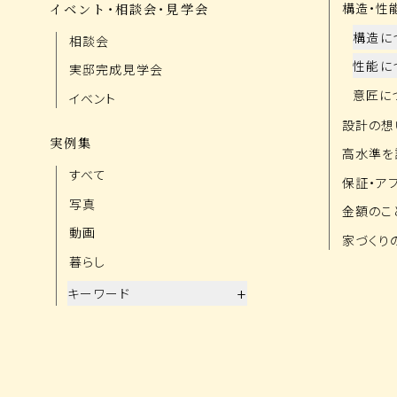
イベント・相談会・見学会
構造・性
構造に
相談会
性能に
実邸完成見学会
意匠に
イベント
設計の想
実例集
高水準を
すべて
保証・ア
写真
金額のこ
動画
家づくり
暮らし
+
キーワード